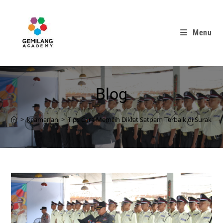
Menu
Blog
>
keamanan
>
Tips Cara Memilih Diklat Satpam Terbaik di Surakart