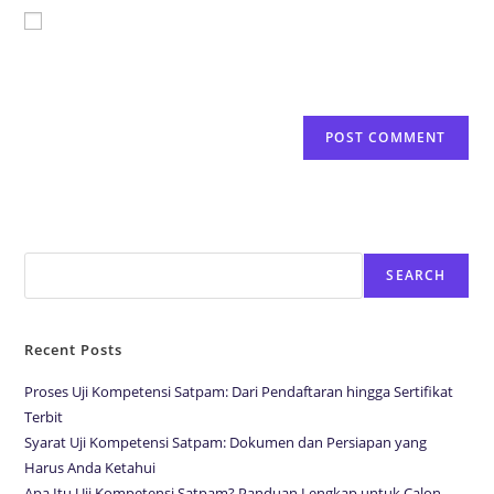
Save my name, email, and website in this browser for the
next time I comment.
Search
SEARCH
Recent Posts
Proses Uji Kompetensi Satpam: Dari Pendaftaran hingga Sertifikat
Terbit
Syarat Uji Kompetensi Satpam: Dokumen dan Persiapan yang
Harus Anda Ketahui
Apa Itu Uji Kompetensi Satpam? Panduan Lengkap untuk Calon