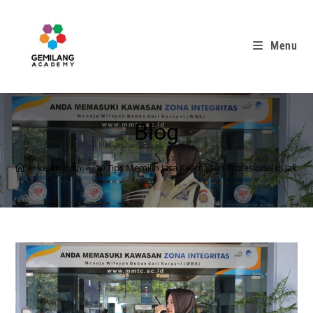
Menu
Blog
>
keamanan
>
10 Tips Memilih Jasa Keamanan Profesional di Jakart