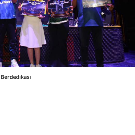
 Berdedikasi
tegori
Hoegeng
, sebuah kategori yang diberikan kepada individu-
n komitmen tinggi dalam menjalankan tugas.
SU Islam Harapan Anda Tegal, Fani Afi Anto dari RS PKU Gombong,
TPST Tamanmartani.
di area kerjanya serta memberikan kontribusi positif bagi