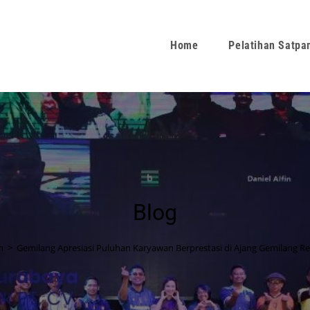
Home
Pelatihan Satp
Blog
n
>
Gemilang Apresiasi Puluhan Karyawan Berprestasi di Ajang Gemilang R