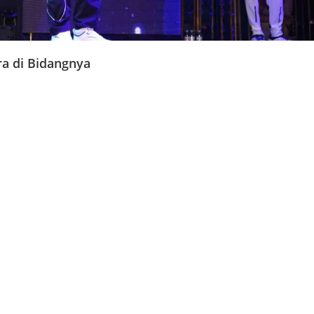
a di Bidangnya
ni adalah sambutan dan motivasi dari Chief Executive Officer PT
eluruh insan perusahaan untuk terus bertumbuh, meningkatkan
ikan dampak positif di lingkungan kerja masing-masing.
seluruh karyawan yang terlibat di Gemilang Group. “Reward ini
memajukan perusahaan ini, kita harus bersama-sama bergandeng
kasih dan apresiasi kepada insan yang menerima penghargaan.
alian adalah inspirasi bagi kita semua, teruslah berkarya terus
u dan meraih kesuksesan,” tuturnya.