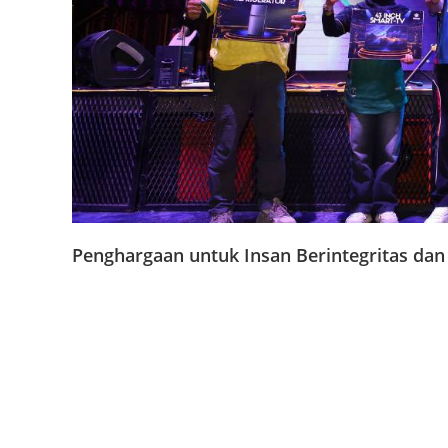
Penghargaan untuk Insan Berintegritas dan
Rangkaian pemberian penghargaan dimulai dengan ka
individu yang dinilai memiliki integritas, dedikasi, da
Penghargaan ini diberikan kepada Chairil Anwar dari R
Abdul Hajar dari RSUD Gambiran, serta Sugiyono dari 
Masing-masing penerima dinilai mampu menjadi teladan 