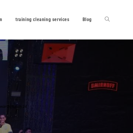
am
training cleaning services
Blog
ewards Batch 24