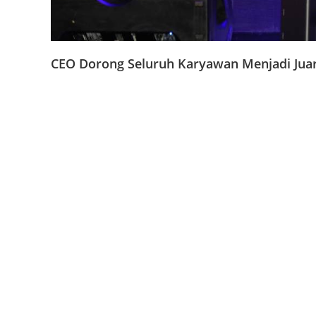
CEO Dorong Seluruh Karyawan Menjadi Juar
Salah satu momen yang paling dinantikan dalam acara i
Tata Karya Gemilang, Salva Yurivan Saragih.
Dalam kesempatan tersebut, CEO Gemilang mengajak s
kompetensi, serta menjadi pribadi yang mampu member
Menurut Salva, Gemilang Reward ke-24 dirancang untuk 
dibuat untuk kita semua, semua boleh bersama-sama 
tangan,” ungkapnya.
Pada momen itu, CEO juga memberikan ucapan terima 
“Selamat atas prestasi kalian dan teman-teman semua, k
menginspirasi dan jadikan pencapaian ini untuk memic