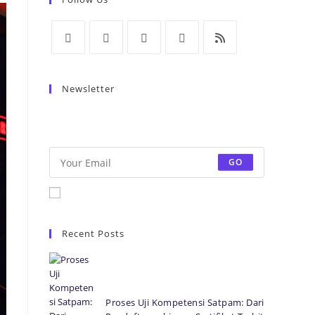
Newsletter
Be the first to know some amazing news from
around the world.
GO
Accept GDPR Terms
Recent Posts
Proses Uji Kompetensi Satpam: Dari