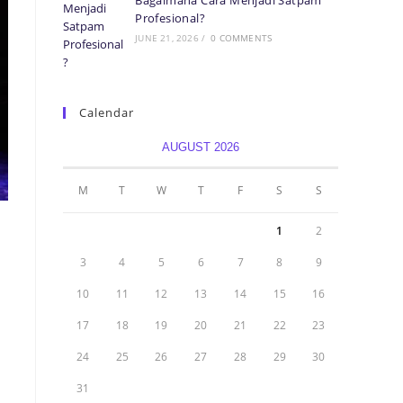
Bagaimana Cara Menjadi Satpam
Profesional?
JUNE 21, 2026
/
0 COMMENTS
Calendar
AUGUST 2026
M
T
W
T
F
S
S
1
2
3
4
5
6
7
8
9
10
11
12
13
14
15
16
17
18
19
20
21
22
23
24
25
26
27
28
29
30
31