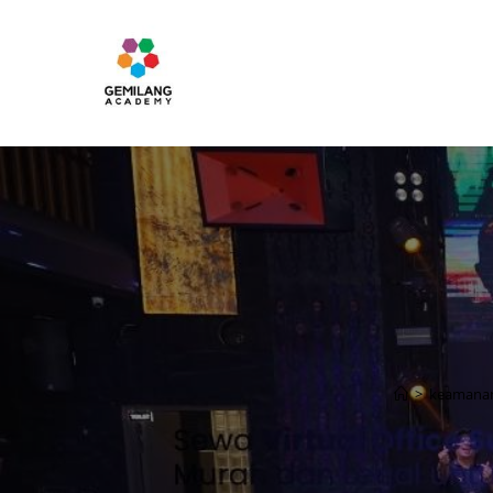
>
keamana