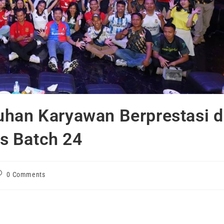
uhan Karyawan Berprestasi d
s Batch 24
0 Comments
dan pengembangan sumber daya manusia terasa begitu kuat dala
 Champion League
yang digelar pada Minggu, 14 Juni 2026 di