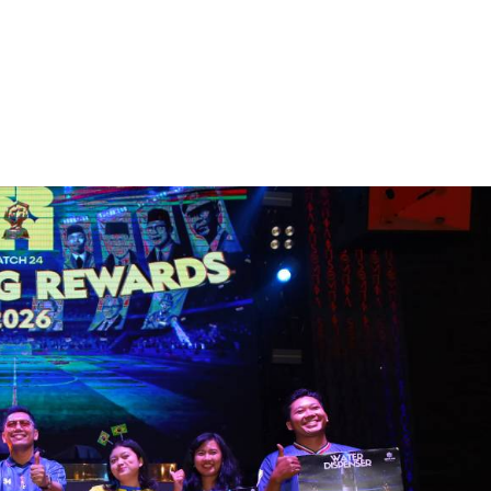
ukan oleh strategi bisnis semata, tetapi juga oleh kualitas sumbe
Banyak pemimpin di Gemilang yang memulai karier dari posisi
s, integritas, dan kemauan belajar dapat membawa seseorang