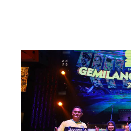
Menurutnya, keberhasilan perusahaan tidak hanya ditent
daya manusia yang menjalankannya setiap hari.
“Setiap orang memiliki kesempatan untuk berkembang. 
operasional dan mampu menunjukkan bahwa kerja kera
mencapai posisi yang lebih tinggi,” ungkapnya.