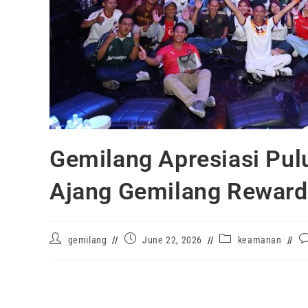
Gemilang Apresiasi Pul
Ajang Gemilang Reward
gemilang
June 22, 2026
keamanan
KELAS TRAINING |
Semangat kebersamaan, apresiasi, 
penyelenggaraan
Gemilang Rewards Batch 24 – Hebat