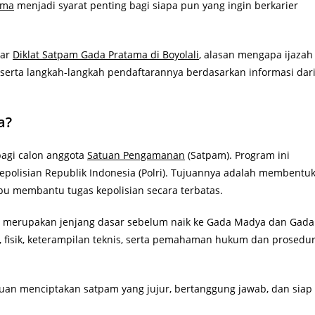
ama
menjadi syarat penting bagi siapa pun yang ingin berkarier
tar
Diklat Satpam Gada Pratama di Boyolali
, alasan mengapa ijazah
, serta langkah-langkah pendaftarannya berdasarkan informasi dar
a?
bagi calon anggota
Satuan Pengamanan
(Satpam). Program ini
Kepolisian Republik Indonesia (Polri). Tujuannya adalah membentu
pu membantu tugas kepolisian secara terbatas.
a merupakan jenjang dasar sebelum naik ke Gada Madya dan Gada
 fisik, keterampilan teknis, serta pemahaman hukum dan prosedu
juan menciptakan satpam yang jujur, bertanggung jawab, dan siap