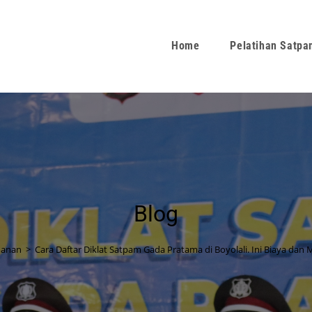
Home
Pelatihan Satp
Blog
anan
>
Cara Daftar Diklat Satpam Gada Pratama di Boyolali. Ini Biaya dan