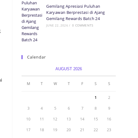
Gemilang Apresiasi Puluhan
Karyawan Berprestasi di Ajang
Gemilang Rewards Batch 24
JUNE 22, 2026
/
0 COMMENTS
g
Calendar
AUGUST 2026
ni
M
T
W
T
F
S
S
1
2
3
4
5
6
7
8
9
10
11
12
13
14
15
16
17
18
19
20
21
22
23