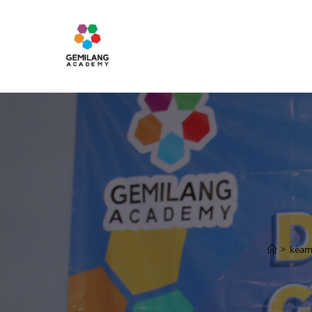
>
keam