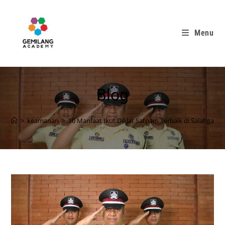
Menu
Blog
>
keamanan
>
10 Manfaat Ikut Diklat Satpam Terbaik di Salatiga